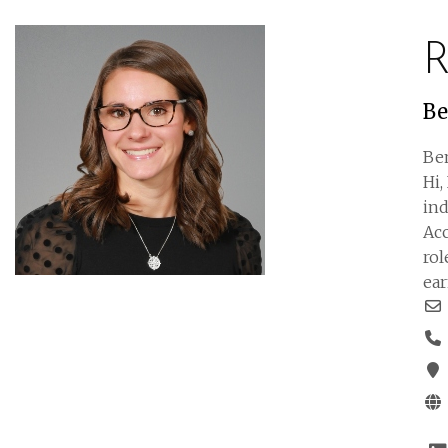
R
Be
Ben
Hi,
ind
Acc
rol
ea