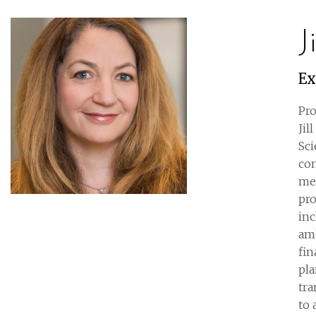
J
Ex
Pro
Jil
Sc
com
med
pro
inc
amb
fin
pla
tra
to 