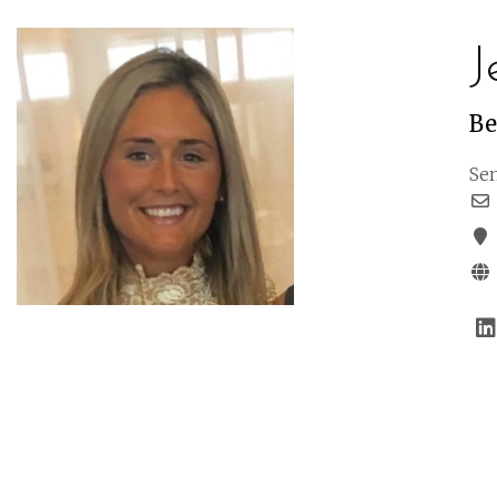
J
Be
Sen