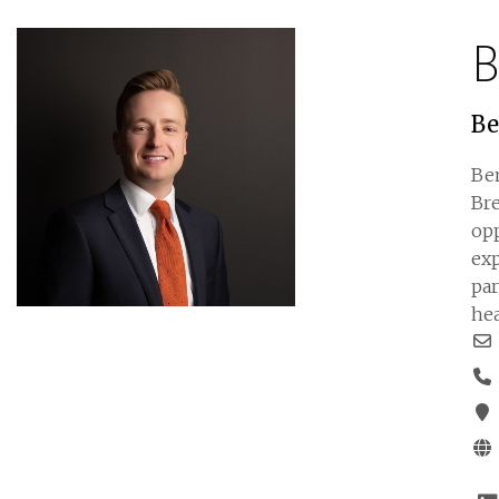
B
Be
Ben
Bre
opp
exp
par
hea